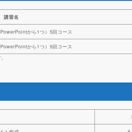
講習名
、PowerPointから1つ）5回コース
、PowerPointから1つ）5回コース
す。
サイト作成
8