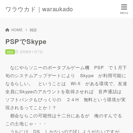
ワラウカド｜waraukado
HOME
雑談
PSPでSkype
2008年1月7日
雑談
なにやらソニーのポータブルゲーム機 PSP で１月下
旬のシステムアップデートにより Skype が利用可能に
なるらしい。 ということは Wi-fi がある環境で、友達
全員にSkypeのアカウントを取得させれば 音声通話は
ソフトバンクもびっくりの ２４H 無料という環境が実
現されるってことか！？
都会ならこの可能性は十二分にあるが 俺のすんでる
この土地じゃ・・・
うちには DS しかないので試しようがないですが。