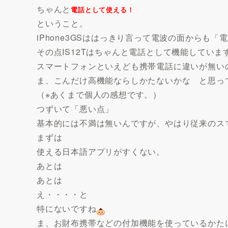
ちゃんと
電話として使える！
ということ。
iPhone3GSははっきり言って電波の面からも
その点IS12Tはちゃんと電話として機能してい
スマートフォンといえども携帯電話に違いが無い
ま、こんだけ高機能ならしかたないかな と思って
（※あくまで個人の感想です。）
つずいて「悪い点」
基本的には不満は無いんですが、やはり従来のス
まずは
使える日本語アプリがすくない。
あとは
あとは
え・・・・と
特にないですね
ま、お財布携帯などの付加機能を使っているかた