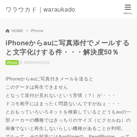
ワラウカド｜waraukado
HOME
iPhone
iPhoneからauに写真添付でメールする
と文字化けする件・・・解決度50％
2009年3月20日
iPhone
iPhoneからauに写真付きメールを送ると
このデータは再生できません
となって添付が見れないという苦情（？）が・・・
ドコモ相手にはまったく問題ないんですがねぇ・・・
とおもっていろいろネットを検索しているとどうもauの一
部メーカーの機種ではきっちりのサイズ（ピクセルね）の
画像でないと再生しないらしい機種があることが判明。
でもって、その対策にはAppStoreの SendPhotos って