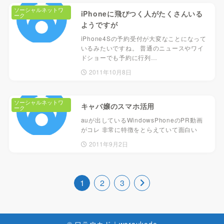
ソーシャルネットワ
iPhoneに飛びつく人がたくさんいる
ーク
ようですが
iPhone4Sの予約受付が大変なことになって
いるみたいですね。 普通のニュースやワイ
ドショーでも予約に行列…
2011年10月8日
ソーシャルネットワ
キャバ嬢のスマホ活用
ーク
auが出しているWindowsPhoneのPR動画
がコレ 非常に特徴をとらえていて面白い
2011年9月2日
1
2
3