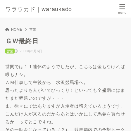
ワラウカド｜waraukado
HOME
営業
ＧＷ最終日
2008年5月6日
営業
世間では１１連休のようでしたが、こちらは金もなければ
暇もナシ。
ＡＭ仕事して午後から 水沢競馬場へ。
思ったよりも人がいてびっくり！といっても全盛期にはま
だまだ程遠いのですが・・・
ま、徐々にではありますが入場者は増えているようです。
こんだけ人が来るのだからあとはいかにして馬券を買わせ
るか ってとこですね。
その一助をになっている（？） 競馬場内での予想トーク