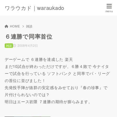
ワラウカド｜waraukado
HOME
雑談
６連勝で同率首位
2008年4月2日
雑談
デーゲームで ６連勝を達成した 楽天
まだ10試合が終わっただけですが、６勝４敗で 今ナイタ
ーで試合を行っている ソフトバンク と同率でパ・リーグ
の首位に並びました！
先発投手陣が抜群の安定感をみせており『春の珍事』で
片付けられないのでは？
明日はエース岩隈 ７連勝の期待が膨らみます。