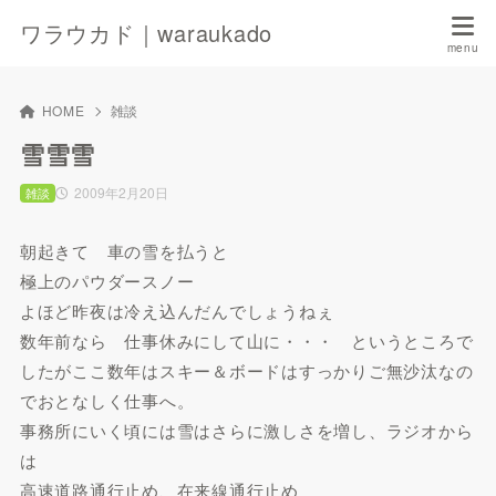
ワラウカド｜waraukado
HOME
雑談
雪雪雪
2009年2月20日
雑談
朝起きて 車の雪を払うと
極上のパウダースノー
よほど昨夜は冷え込んだんでしょうねぇ
数年前なら 仕事休みにして山に・・・ というところで
したがここ数年はスキー＆ボードはすっかりご無沙汰なの
でおとなしく仕事へ。
事務所にいく頃には雪はさらに激しさを増し、ラジオから
は
高速道路通行止め、在来線通行止め