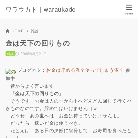
ワラウカド｜waraukado
HOME
雑談
金は天下の回りもの
2008年9月21日
雑談
ブログネタ：
お金は貯める派？使ってしまう派？
参
加中
昔からよく言います
「
金は天下の回りもの
」
そうです お金は人の手から手へどんどん回して行くべ
きものなのです。貯めてはいけません（ｗ
どうせ あの世へは お金は持っていけませんよ。
だったら 稼いだ金は使うべき。
たとえば ある日の夕飯に奮発して お寿司を食べたと
します。