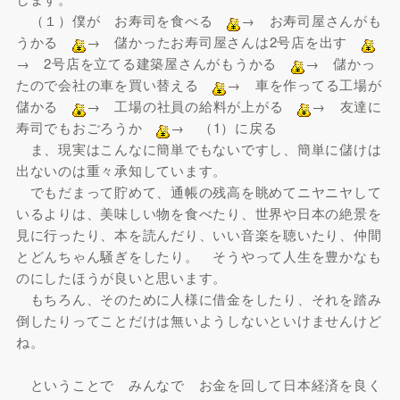
（１）僕が お寿司を食べる
→ お寿司屋さんがも
うかる
→ 儲かったお寿司屋さんは2号店を出す
→ 2号店を立てる建築屋さんがもうかる
→ 儲かっ
たので会社の車を買い替える
→ 車を作ってる工場が
儲かる
→ 工場の社員の給料が上がる
→ 友達に
寿司でもおごろうか
→ （1）に戻る
ま、現実はこんなに簡単でもないですし、簡単に儲けは
出ないのは重々承知しています。
でもだまって貯めて、通帳の残高を眺めてニヤニヤして
いるよりは、美味しい物を食べたり、世界や日本の絶景を
見に行ったり、本を読んだり、いい音楽を聴いたり、仲間
とどんちゃん騒ぎをしたり。 そうやって人生を豊かなも
のにしたほうが良いと思います。
もちろん、そのために人様に借金をしたり、それを踏み
倒したりってことだけは無いようしないといけませんけど
ね。
ということで みんなで お金を回して日本経済を良く