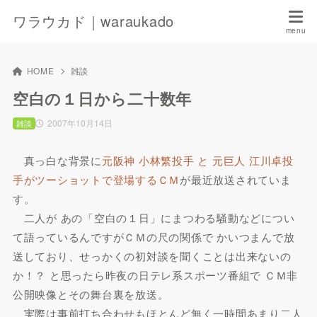
ワラウカド｜waraukado
HOME
雑談
空白の１日から二十数年
2007年10月14日
雑談
真っ白な背景に
元阪神 小林繁投手 と 元巨人 江川卓投
手がツーショットで登場するＣＭ
が最近放送されていま
す。
二人が あの「空白の１日」にまつわる騒動などについ
て語っているんですがＣＭの尺の関係で かいつまんで放
送しており、せっかくの初対談を聞くことは出来ないの
か！？ と思ったら昨夜の日テレ系スポーツ番組で ＣＭ非
公開映像とその舞台裏を放送。
実際は事前打ち合わせもほとんど無く一時間あまり二人