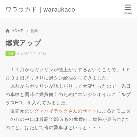
ワラウカド｜waraukado
HOME
営業
燃費アップ
2007年11月1日
営業
１１月からガソリンが値上がりするということで、１０
月３１日ぎりぎりに満タン給油をしてきました。
以前からガソリンが値上がりして大変だったので、先日
の車検と同時に燃費向上のためにエンジンオイルに「ルブ
ラスEO」を入れてみました。
販売元の
シグマハイテックさんのサイト
によるとモニタ
ーの方の中には
最高で28％もの燃費向上
効果が見られたt
のこと。はたして俺の愛車はというと・・・