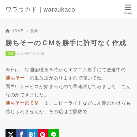
ワラウカド｜waraukado
HOME
営業
勝ちそーのＣＭを勝手に許可なく作成
2008年6月5日
営業
今日は、毎週金曜夜８時からエフエム岩手にて放送中の
勝ちそー
の生放送がありますので聞いてね。
面白いサービスが始まったので早速試してみまして こん
なのができました。
勝ちそーのＣＭ
ま、コピーライトなどに才能のかけらも
感じられませんが、その辺はご愛敬で