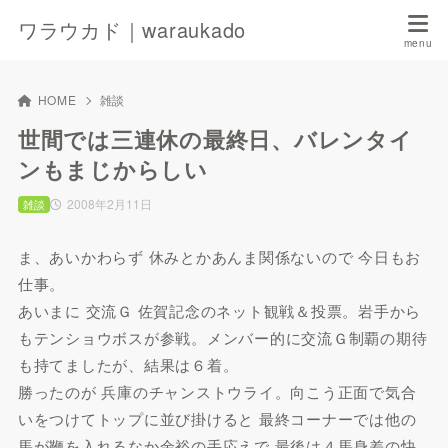
ワラウカド｜waraukado
HOME
雑談
世間では三連休の最終日、バレンタイ
ンもまじからしい
2008年2月11日
雑談
ま、あいかわらず 休みとかあんま関係ないので 今日もお
仕事。
あいまに 交流Ｇ 佐賀記念のネット観戦＆投票。岩手から
もテンショウボスが参戦。メンバー的に交流Ｇ制覇の期待
も持てましたが、結果は６着。
勝ったのが 兵庫のチャンストウライ。向こう正面で気合
いをつけてトップに並び掛けると 最終コーナーでは他の
馬が鞭を入れるなか余裕の手応えで 最後は４馬身差の快