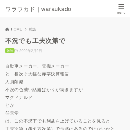
ワラウカド｜waraukado
HOME
雑談
不況でも工夫次第で
2009年2月9日
雑談
自動車メーカー、電機メーカー
と 相次ぐ大幅な赤字決算報告
人員削減
不況の色濃い話題ばかりが続きますが
マクドナルド
とか
任天堂
は、この不況下でも利益を上げていることを見ると
工夫次第（考え方次第）で活路はあるのではないかと。