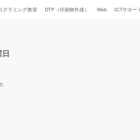
ログラミング教室
DTP（印刷物作成）
Web
ICTサポー
曜日
め
。