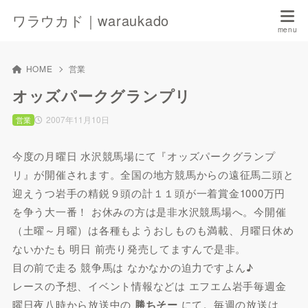
ワラウカド｜waraukado
HOME
営業
オッズパークグランプリ
2007年11月10日
営業
今度の月曜日 水沢競馬場にて『
オッズパークグランプ
リ
』が開催されます。全国の地方競馬からの遠征馬二頭と
迎えうつ岩手の精鋭９頭の計１１頭が一着賞金1000万円
を争う大一番！ お休みの方は是非水沢競馬場へ。今開催
（土曜～月曜）は各種もようおしものも満載、月曜日休め
ないかたも 明日 前売り発売してますんで是非。
目の前で走る 競争馬は なかなかの迫力ですよん♪
レースの予想、イベント情報などは エフエム岩手毎週金
曜日夜八時から放送中の
勝ちそー
にて。毎週の放送は