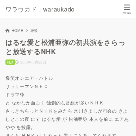
ワラウカド｜waraukado
HOME
雑談
はるな愛と松浦亜弥の初共演をさらっ
と放送するNHK
2008年5月22日
雑談
爆笑オンエアーバトル
サラリーマンＮＥＯ
ドラマ枠
と なかなか面白く 独創的な番組が多いＮＨＫ
さっきちらっとＮＨＫをみたら 氷川きよしが司会の きよ
しとこの夜 にて はるな愛 が 松浦亜弥 本人を前に エアあ
やや を披露。
ほんと ＮＨＫ は しれっと 驚くことをしてくれます。